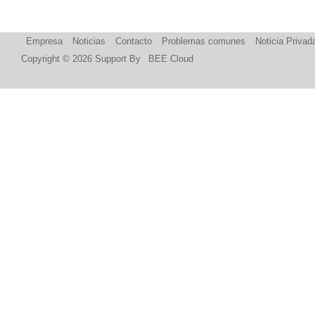
Empresa
Noticias
Contacto
Problemas comunes
Noticia Privad
Copyright © 2026
Support By
BEE Cloud